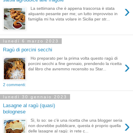
›
La settimana che è appena trascorsa è stata
alquanto pesante per me; un lutto improvviso in
famiglia mi ha vista volare in Sicilia per str...
lunedì 6 marzo 2023
Ragù di porcini secchi
Ho preparato per la prima volta questo ragù di
›
porcini secchi a fine gennaio, prendendo la ricetta
dal libro che avremmo recensito su Star...
2 commenti:
lunedì 30 gennaio 2023
Lasagne al ragù (quasi)
bolognese
›
Sì, lo so: se c'è una ricetta che una blogger seria
non dovrebbe pubblicare, questa è proprio quella
delle lasagne al ragù: in rete c...