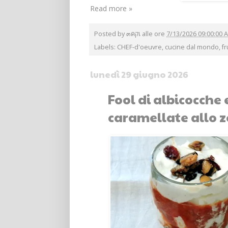
Read more »
Posted by
๓คקเ
alle ore
7/13/2026 09:00:00 
Labels:
CHEF-d'oeuvre
,
cucine dal mondo
,
fr
lunedì 29 giugno 2026
Fool di albicocche 
caramellate allo ze