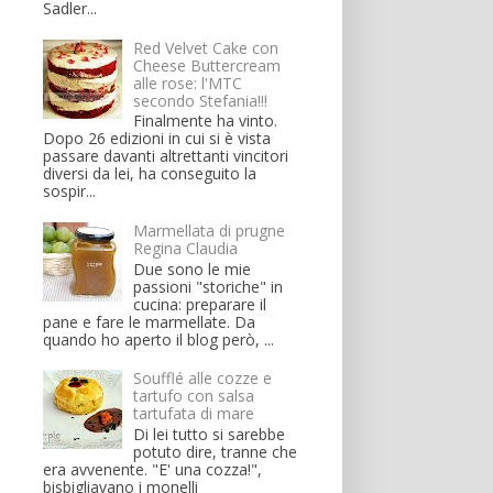
Sadler...
Red Velvet Cake con
Cheese Buttercream
alle rose: l'MTC
secondo Stefania!!!
Finalmente ha vinto.
Dopo 26 edizioni in cui si è vista
passare davanti altrettanti vincitori
diversi da lei, ha conseguito la
sospir...
Marmellata di prugne
Regina Claudia
Due sono le mie
passioni "storiche" in
cucina: preparare il
pane e fare le marmellate. Da
quando ho aperto il blog però, ...
Soufflé alle cozze e
tartufo con salsa
tartufata di mare
Di lei tutto si sarebbe
potuto dire, tranne che
era avvenente. "E' una cozza!",
bisbigliavano i monelli