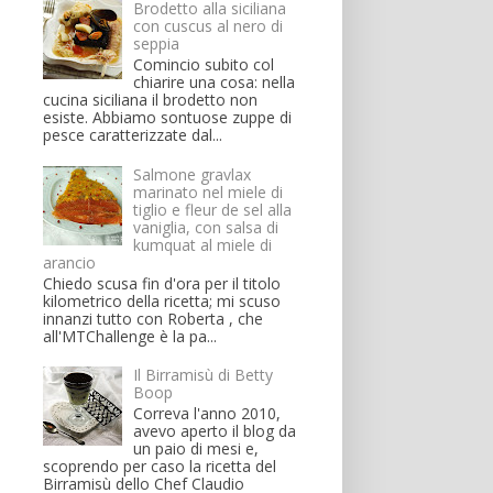
Brodetto alla siciliana
con cuscus al nero di
seppia
Comincio subito col
chiarire una cosa: nella
cucina siciliana il brodetto non
esiste. Abbiamo sontuose zuppe di
pesce caratterizzate dal...
Salmone gravlax
marinato nel miele di
tiglio e fleur de sel alla
vaniglia, con salsa di
kumquat al miele di
arancio
Chiedo scusa fin d'ora per il titolo
kilometrico della ricetta; mi scuso
innanzi tutto con Roberta , che
all'MTChallenge è la pa...
Il Birramisù di Betty
Boop
Correva l'anno 2010,
avevo aperto il blog da
un paio di mesi e,
scoprendo per caso la ricetta del
Birramisù dello Chef Claudio