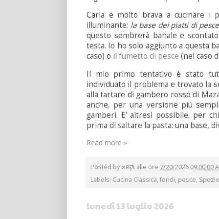
Carla è molto brava a cucinare i p
illuminante:
la base dei piatti di pesc
questo sembrerà banale e scontato
testa. Io ho solo aggiunto a questa 
caso) o il
fumetto di pesce
(nel caso d
Il mio primo tentativo è stato tu
individuato il problema e trovato la so
alla tartare di gambero rosso di Maz
anche, per una versione più sempli
gamberi. E' altresì possibile, per 
prima di saltare la pasta: una base, di
Read more »
Posted by
๓คקเ
alle ore
7/20/2026 09:00:00 
Labels:
Cucina Classica
,
fondi
,
pesce
,
Spezi
lunedì 13 luglio 2026