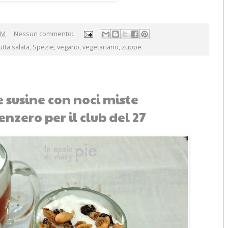
AM
Nessun commento:
utta salata
,
Spezie
,
vegano
,
vegetariano
,
zuppe
e susine con noci miste
nzero per il club del 27