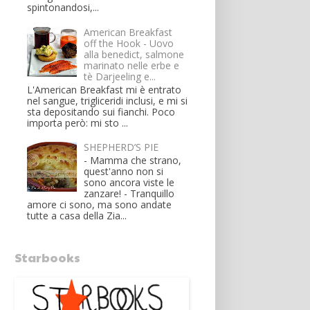
spintonandosi,...
American Breakfast
off the Hook - Uovo
alla benedict, salmone
marinato nelle erbe e
tè Darjeeling e...
L'American Breakfast mi è entrato
nel sangue, trigliceridi inclusi, e mi si
sta depositando sui fianchi. Poco
importa però: mi sto ...
SHEPHERD’S PIE
- Mamma che strano,
quest'anno non si
sono ancora viste le
zanzare! - Tranquillo
amore ci sono, ma sono andate
tutte a casa della Zia...
Starbooks