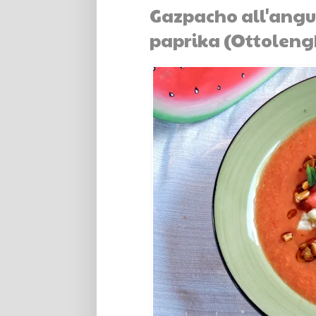
Gazpacho all'angur
paprika (Ottolengh