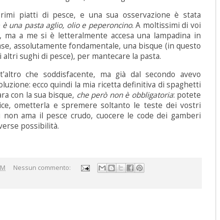
rimi piatti di pesce, e una sua osservazione è stata
e è una pasta aglio, olio e peperoncino
. A moltissimi di voi
, ma a me si è letteralmente accesa una lampadina in
base, assolutamente fondamentale, una bisque (in questo
i altri sughi di pesce), per mantecare la pasta.
tt'altro che soddisfacente, ma già dal secondo avevo
luzione: ecco quindi la mia ricetta definitiva di spaghetti
ara con la sua bisque,
che però non è obbligatoria
: potete
ce, ometterla e spremere soltanto le teste dei vostri
chi non ama il pesce crudo, cuocere le code dei gamberi
verse possibilità.
AM
Nessun commento:
e