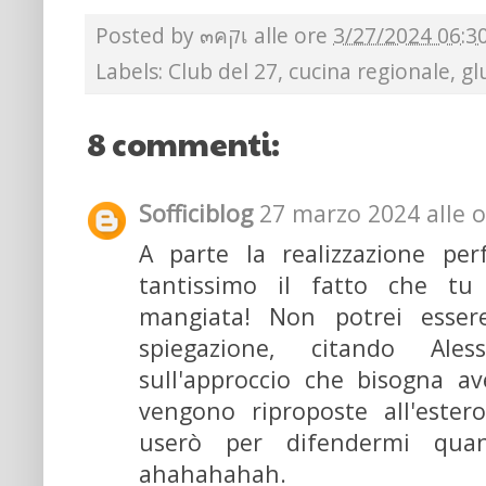
Posted by
๓คקเ
alle ore
3/27/2024 06:3
Labels:
Club del 27
,
cucina regionale
,
gl
8 commenti:
Sofficiblog
27 marzo 2024 alle o
A parte la realizzazione perf
tantissimo il fatto che tu
mangiata! Non potrei esser
spiegazione, citando Ales
sull'approccio che bisogna a
vengono riproposte all'ester
userò per difendermi quan
ahahahahah.