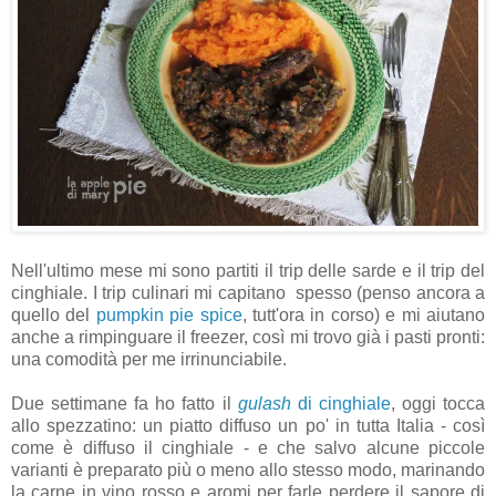
Nell'ultimo mese mi sono partiti il trip delle sarde e il trip del
cinghiale. I trip culinari mi capitano spesso (penso ancora a
quello del
pumpkin pie spice
, tutt'ora in corso) e mi aiutano
anche a rimpinguare il freezer, così mi trovo già i pasti pronti:
una comodità per me irrinunciabile.
Due settimane fa ho fatto il
gulash
di cinghiale
, oggi tocca
allo spezzatino: un piatto diffuso un po' in tutta Italia - così
come è diffuso il cinghiale - e che salvo alcune piccole
varianti è preparato più o meno allo stesso modo, marinando
la carne in vino rosso e aromi per farle perdere il sapore di