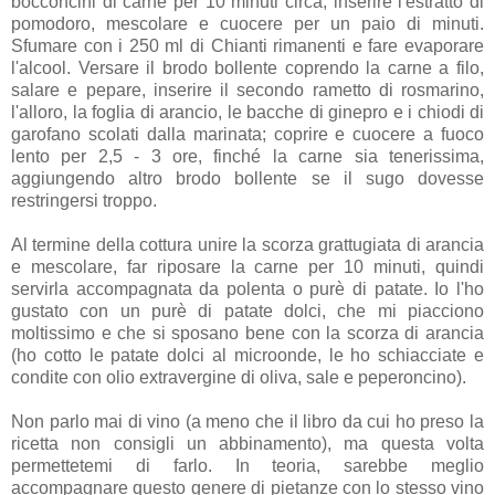
bocconcini di carne per 10 minuti circa, inserire l'estratto di
pomodoro, mescolare e cuocere per un paio di minuti.
Sfumare con i 250 ml di Chianti rimanenti e fare evaporare
l'alcool. Versare il brodo bollente coprendo la carne a filo,
salare e pepare, inserire il secondo rametto di rosmarino,
l'alloro, la foglia di arancio, le bacche di ginepro e i chiodi di
garofano scolati dalla marinata; coprire e cuocere a fuoco
lento per 2,5 - 3 ore, finché la carne sia tenerissima,
aggiungendo altro brodo bollente se il sugo dovesse
restringersi troppo.
Al termine della cottura unire la scorza grattugiata di arancia
e mescolare, far riposare la carne per 10 minuti, quindi
servirla accompagnata da polenta o purè di patate. Io l'ho
gustato con un purè di patate dolci, che mi piacciono
moltissimo e che si sposano bene con la scorza di arancia
(ho cotto le patate dolci al microonde, le ho schiacciate e
condite con olio extravergine di oliva, sale e peperoncino).
Non parlo mai di vino (a meno che il libro da cui ho preso la
ricetta non consigli un abbinamento), ma questa volta
permettetemi di farlo. In teoria, sarebbe meglio
accompagnare questo genere di pietanze con lo stesso vino