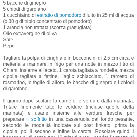
5 bacche di ginepro
5 chiodi di garofano
1 cucchiaino di
estratto di pomodoro
diluito in 25 ml di acqua
(o 30 g di triplo concentrato di pomodoro)
1 arancia non trattata (scorza grattugiata)
Olio extravergine di oliva
Sale
Pepe
Tagliare la polpa di cinghiale in bocconcini di 2,5 cm circa e
metterla a marinare in frigo per una notte in mezzo litro di
Chianti insieme all'aceto, 1 carota tagliata a rondelle, mezza
cipolla tagliata a fettine, l'aglio schiacciato, 1 rametto di
rosmarino, le foglie di alloro, le bacche di ginepro e i chiodi
di garofano.
Il giorno dopo scolare la carne e le verdure dalla marinata.
Tritare finemente tutte le verdure (incluse quelle della
marinata) e usarle insieme alle verdure fresche per
preparare
il soffritto
in una casseruola dal fondo pesante,
secondo le modalità indicate sul post linkato: prima la
cipolla, poi il sedano e infine la carota. Rosolare quindi i