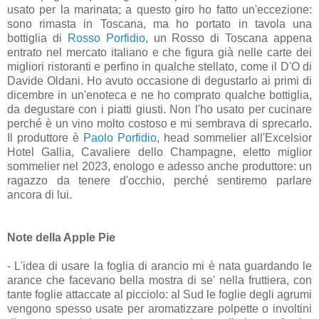
usato per la marinata; a questo giro ho fatto un'eccezione:
sono rimasta in Toscana, ma ho portato in tavola una
bottiglia di
Rosso Porfidio
, un Rosso di Toscana appena
entrato nel mercato italiano e che figura già nelle carte dei
migliori ristoranti e perfino in qualche stellato, come il D'O di
Davide Oldani. Ho avuto occasione di degustarlo ai primi di
dicembre in un'enoteca e ne ho comprato qualche bottiglia,
da degustare con i piatti giusti. Non l'ho usato per cucinare
perché è un vino molto costoso e mi sembrava di sprecarlo.
Il produttore è
Paolo Porfidio
, head sommelier all'Excelsior
Hotel Gallia, Cavaliere dello Champagne, eletto miglior
sommelier nel 2023, enologo e adesso anche produttore: un
ragazzo da tenere d'occhio, perché sentiremo parlare
ancora di lui.
Note della Apple Pie
- L'idea di usare la foglia di arancio mi è nata guardando le
arance che facevano bella mostra di se' nella fruttiera, con
tante foglie attaccate al picciolo: al Sud le foglie degli agrumi
vengono spesso usate per aromatizzare polpette o involtini