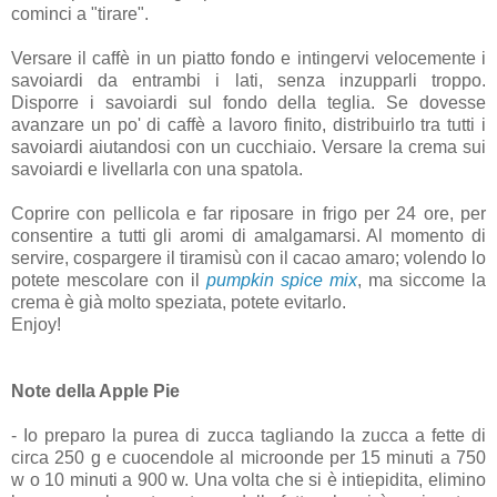
cominci a "tirare".
Versare il caffè in un piatto fondo e intingervi velocemente i
savoiardi da entrambi i lati, senza inzupparli troppo.
Disporre i savoiardi sul fondo della teglia. Se dovesse
avanzare un po' di caffè a lavoro finito, distribuirlo tra tutti i
savoiardi aiutandosi con un cucchiaio. Versare la crema sui
savoiardi e livellarla con una spatola.
Coprire con pellicola e far riposare in frigo per 24 ore, per
consentire a tutti gli aromi di amalgamarsi. Al momento di
servire, cospargere il tiramisù con il cacao amaro; volendo lo
potete mescolare con il
pumpkin spice mix
, ma siccome la
crema è già molto speziata, potete evitarlo.
Enjoy!
Note della Apple Pie
- Io preparo la purea di zucca tagliando la zucca a fette di
circa 250 g e cuocendole al microonde per 15 minuti a 750
w o 10 minuti a 900 w. Una volta che si è intiepidita, elimino