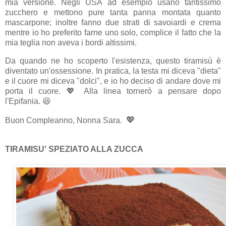
mia versione. Negli USA ad esempio usano tantissimo
zucchero e mettono pure tanta panna montata quanto
mascarpone; inoltre fanno due strati di savoiardi e crema
mentre io ho preferito farne uno solo, complice il fatto che la
mia teglia non aveva i bordi altissimi.
Da quando ne ho scoperto l'esistenza, questo tiramisù è
diventato un'ossessione. In pratica, la testa mi diceva "dieta"
e il cuore mi diceva "dolci", e io ho deciso di andare dove mi
porta il cuore.
💖
Alla linea tornerò a pensare dopo
l'Epifania. 😆
💖
Buon Compleanno, Nonna Sara.
TIRAMISU' SPEZIATO ALLA ZUCCA