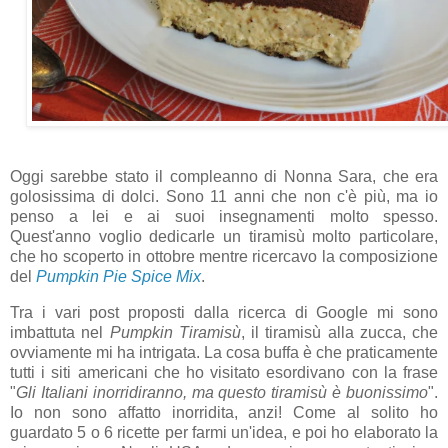
Oggi sarebbe stato il compleanno di Nonna Sara, che era
golosissima di dolci. Sono 11 anni che non c'è più, ma io
penso a lei e ai suoi insegnamenti molto spesso.
Quest'anno voglio dedicarle un tiramisù molto particolare,
che ho scoperto in ottobre mentre ricercavo la composizione
del
Pumpkin Pie Spice Mix
.
Tra i vari post proposti dalla ricerca di Google mi sono
imbattuta nel
Pumpkin Tiramisù
, il tiramisù alla zucca, che
ovviamente mi ha intrigata. La cosa buffa è che praticamente
tutti i siti americani che ho visitato esordivano con la frase
"
Gli Italiani inorridiranno, ma questo tiramisù è buonissimo
".
Io non sono affatto inorridita, anzi! Come al solito ho
guardato 5 o 6 ricette per farmi un'idea, e poi ho elaborato la