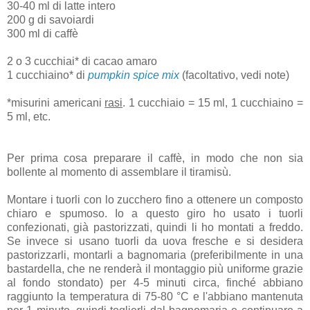
30-40 ml di latte intero
200 g di savoiardi
300 ml di caffè
2 o 3 cucchiai* di cacao amaro
1 cucchiaino* di
pumpkin spice mix
(facoltativo, vedi note)
*misurini americani
rasi
. 1 cucchiaio = 15 ml, 1 cucchiaino =
5 ml, etc.
Per prima cosa preparare il caffè, in modo che non sia
bollente al momento di assemblare il tiramisù.
Montare i tuorli con lo zucchero fino a ottenere un composto
chiaro e spumoso. Io a questo giro ho usato i tuorli
confezionati, già pastorizzati, quindi li ho montati a freddo.
Se invece si usano tuorli da uova fresche e si desidera
pastorizzarli, montarli a bagnomaria (preferibilmente in una
bastardella, che ne renderà il montaggio più uniforme grazie
al fondo stondato) per 4-5 minuti circa, finché abbiano
raggiunto la temperatura di 75-80 °C e l'abbiano mantenuta