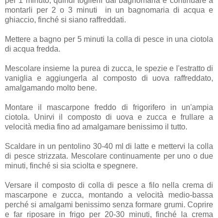
per 1 minuto, quindi toglierli dal bagnomaria e continuare a
montarli per 2 o 3 minuti in un bagnomaria di acqua e
ghiaccio, finché si siano raffreddati.
Mettere a bagno per 5 minuti la colla di pesce in una ciotola
di acqua fredda.
Mescolare insieme la purea di zucca, le spezie e l'estratto di
vaniglia e aggiungerla al composto di uova raffreddato,
amalgamando molto bene.
Montare il mascarpone freddo di frigorifero in un'ampia
ciotola. Unirvi il composto di uova e zucca e frullare a
velocità media fino ad amalgamare benissimo il tutto.
Scaldare in un pentolino 30-40 ml di latte e mettervi la colla
di pesce strizzata. Mescolare continuamente per uno o due
minuti, finché si sia sciolta e spegnere.
Versare il composto di colla di pesce a filo nella crema di
mascarpone e zucca, montando a velocità medio-bassa
perché si amalgami benissimo senza formare grumi. Coprire
e far riposare in frigo per 20-30 minuti, finché la crema