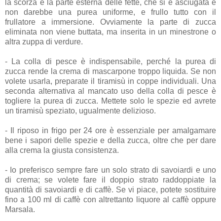
la scorza e la parte esterna delle fette, che si è asciugata e
non darebbe una purea uniforme, e frullo tutto con il
frullatore a immersione. Ovviamente la parte di zucca
eliminata non viene buttata, ma inserita in un minestrone o
altra zuppa di verdure.
- La colla di pesce è indispensabile, perché la purea di
zucca rende la crema di mascarpone troppo liquida. Se non
volete usarla, preparate il tiramisù in coppe individuali. Una
seconda alternativa al mancato uso della colla di pesce è
togliere la purea di zucca. Mettete solo le spezie ed avrete
un tiramisù speziato, ugualmente delizioso.
- Il riposo in frigo per 24 ore è essenziale per amalgamare
bene i sapori delle spezie e della zucca, oltre che per dare
alla crema la giusta consistenza.
- Io preferisco sempre fare un solo strato di savoiardi e uno
di crema; se volete fare il doppio strato raddoppiate la
quantità di savoiardi e di caffè. Se vi piace, potete sostituire
fino a 100 ml di caffè con altrettanto liquore al caffè oppure
Marsala.