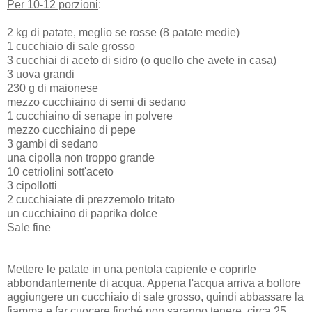
Per 10-12 porzioni
:
2 kg di patate, meglio se rosse (8 patate medie)
1 cucchiaio di sale grosso
3 cucchiai di aceto di sidro (o quello che avete in casa)
3 uova grandi
230 g di maionese
mezzo cucchiaino di semi di sedano
1 cucchiaino di senape in polvere
mezzo cucchiaino di pepe
3 gambi di sedano
una cipolla non troppo grande
10 cetriolini sott'aceto
3 cipollotti
2 cucchiaiate di prezzemolo tritato
un cucchiaino di paprika dolce
Sale fine
Mettere le patate in una pentola capiente e coprirle
abbondantemente di acqua. Appena l'acqua arriva a bollore
aggiungere un cucchiaio di sale grosso, quindi abbassare la
fiamma e far cuocere finché non saranno tenere, circa 25