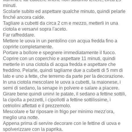
minuti.
Scolarle subito ed aspettare qualche minuto, quindi pelarle
finché ancora calde.
Tagliare a cubetti da circa 2 cm e mezzo, metterli in una
ciotola e versarvi sopra l'aceto.
Far raffreddare.
Mettere le uova in un pentolino con acqua fredda fino a
coprirle completamente.
Portare a bollore e spegnere immediatamente il fuoco.
Coprire con un coperchio e aspettare 11 minuti, quindi
metterle in una ciotola di acqua fredda e aspettare che
freddino. Pelarle, quindi tagliarne due a cubetti di 5 mm di
lato e uno a fette, che terremo da parte per la decorazione.
In una ciotola mescolare le uova a cubetti, la maionese, i
semi di sedano, la senape in polvere e salare a piacere.
Girare bene quindi unirvi le patate, il sedano a fettine sottili,
la cipolla a pezzetti, i cipollotti a fettine sottilissime, i
cetriolini affettati e il prezzemolo.
Mescolare e far riposare in frigo per minimo mezz'ora,
meglio una notte.
Appena prima di servire decorare con le fettine di uova e
spolverizzare con la paprika.