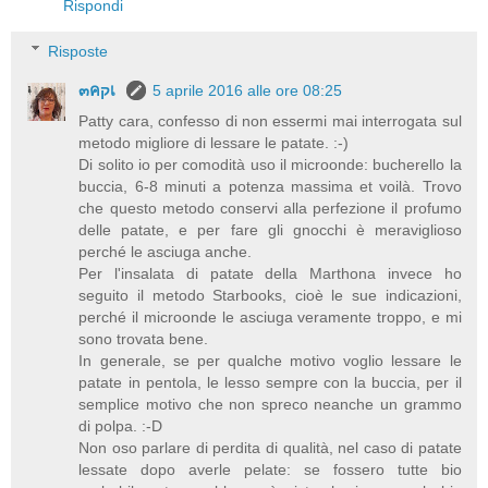
Rispondi
Risposte
๓คקเ
5 aprile 2016 alle ore 08:25
Patty cara, confesso di non essermi mai interrogata sul
metodo migliore di lessare le patate. :-)
Di solito io per comodità uso il microonde: bucherello la
buccia, 6-8 minuti a potenza massima et voilà. Trovo
che questo metodo conservi alla perfezione il profumo
delle patate, e per fare gli gnocchi è meraviglioso
perché le asciuga anche.
Per l'insalata di patate della Marthona invece ho
seguito il metodo Starbooks, cioè le sue indicazioni,
perché il microonde le asciuga veramente troppo, e mi
sono trovata bene.
In generale, se per qualche motivo voglio lessare le
patate in pentola, le lesso sempre con la buccia, per il
semplice motivo che non spreco neanche un grammo
di polpa. :-D
Non oso parlare di perdita di qualità, nel caso di patate
lessate dopo averle pelate: se fossero tutte bio