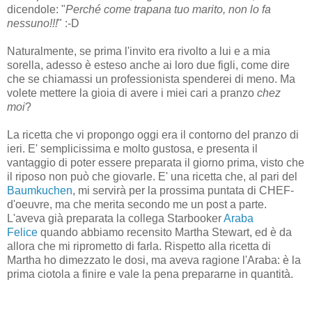
dicendole: "
Perché come trapana tuo marito, non lo fa
nessuno!!!
" :-D
Naturalmente, se prima l'invito era rivolto a lui e a mia
sorella, adesso è esteso anche ai loro due figli, come dire
che se chiamassi un professionista spenderei di meno. Ma
volete mettere la gioia di avere i miei cari a pranzo
chez
moi
?
La ricetta che vi propongo oggi era il contorno del pranzo di
ieri. E' semplicissima e molto gustosa, e presenta il
vantaggio di poter essere preparata il giorno prima, visto che
il riposo non può che giovarle. E' una ricetta che, al pari del
Baumkuchen
, mi servirà per la prossima puntata di CHEF-
d'oeuvre, ma che merita secondo me un post a parte.
L'aveva già preparata la collega Starbooker
Araba
Felice
quando abbiamo recensito Martha Stewart, ed è da
allora che mi riprometto di farla. Rispetto alla ricetta di
Martha ho dimezzato le dosi, ma aveva ragione l'Araba: è la
prima ciotola a finire e vale la pena prepararne in quantità.