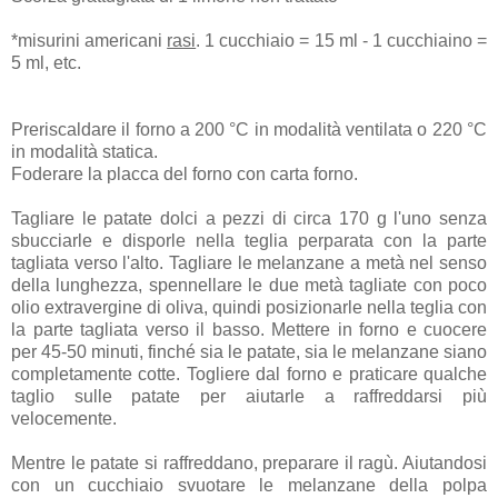
*misurini americani
rasi
. 1 cucchiaio = 15 ml - 1 cucchiaino =
5 ml, etc.
Preriscaldare il forno a 200 °C in modalità ventilata o 220 °C
in modalità statica.
Foderare la placca del forno con carta forno.
Tagliare le patate dolci a pezzi di circa 170 g l'uno senza
sbucciarle e disporle nella teglia perparata con la parte
tagliata verso l'alto. Tagliare le melanzane a metà nel senso
della lunghezza, spennellare le due metà tagliate con poco
olio extravergine di oliva, quindi posizionarle nella teglia con
la parte tagliata verso il basso. Mettere in forno e cuocere
per 45-50 minuti, finché sia le patate, sia le melanzane siano
completamente cotte. Togliere dal forno e praticare qualche
taglio sulle patate per aiutarle a raffreddarsi più
velocemente.
Mentre le patate si raffreddano, preparare il ragù. Aiutandosi
con un cucchiaio svuotare le melanzane della polpa