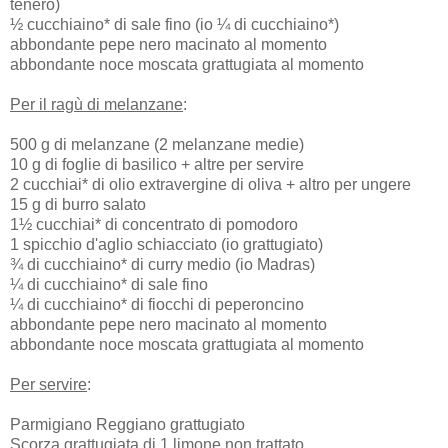
tenero)
½ cucchiaino* di sale fino (io ¼ di cucchiaino*)
abbondante pepe nero macinato al momento
abbondante noce moscata grattugiata al momento
Per il ragù di melanzane
:
500 g di melanzane (2 melanzane medie)
10 g di foglie di basilico + altre per servire
2 cucchiai* di olio extravergine di oliva + altro per ungere
15 g di burro salato
1½ cucchiai* di concentrato di pomodoro
1 spicchio d'aglio schiacciato (io grattugiato)
¾ di cucchiaino* di curry medio (io Madras)
¼ di cucchiaino* di sale fino
¼ di cucchiaino* di fiocchi di peperoncino
abbondante pepe nero macinato al momento
abbondante noce moscata grattugiata al momento
Per servire
:
Parmigiano Reggiano grattugiato
Scorza grattugiata di 1 limone non trattato