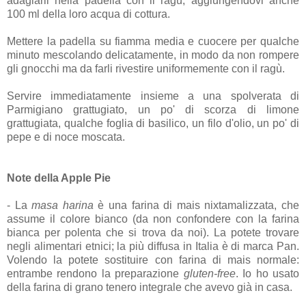
adagiarli nella padella con il ragù, aggiungendovi anche
100 ml della loro acqua di cottura.
Mettere la padella su fiamma media e cuocere per qualche
minuto mescolando delicatamente, in modo da non rompere
gli gnocchi ma da farli rivestire uniformemente con il ragù.
Servire immediatamente insieme a una spolverata di
Parmigiano grattugiato, un po' di scorza di limone
grattugiata, qualche foglia di basilico, un filo d'olio, un po' di
pepe e di noce moscata.
Note della Apple Pie
- La
masa harina
è una farina di mais nixtamalizzata, che
assume il colore bianco (da non confondere con la farina
bianca per polenta che si trova da noi). La potete trovare
negli alimentari etnici; la più diffusa in Italia è di marca Pan.
Volendo la potete sostituire con farina di mais normale:
entrambe rendono la preparazione
gluten-free
. Io ho usato
della farina di grano tenero integrale che avevo già in casa.