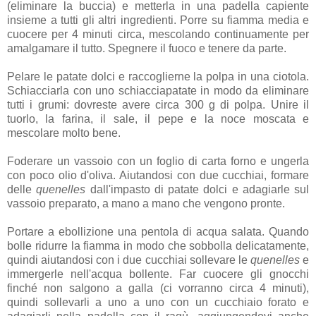
(eliminare la buccia) e metterla in una padella capiente
insieme a tutti gli altri ingredienti. Porre su fiamma media e
cuocere per 4 minuti circa, mescolando continuamente per
amalgamare il tutto. Spegnere il fuoco e tenere da parte.
Pelare le patate dolci e raccoglierne la polpa in una ciotola.
Schiacciarla con uno schiacciapatate in modo da eliminare
tutti i grumi: dovreste avere circa 300 g di polpa. Unire il
tuorlo, la farina, il sale, il pepe e la noce moscata e
mescolare molto bene.
Foderare un vassoio con un foglio di carta forno e ungerla
con poco olio d'oliva. Aiutandosi con due cucchiai, formare
delle
quenelles
dall'impasto di patate dolci e adagiarle sul
vassoio preparato, a mano a mano che vengono pronte.
Portare a ebollizione una pentola di acqua salata. Quando
bolle ridurre la fiamma in modo che sobbolla delicatamente,
quindi aiutandosi con i due cucchiai sollevare le
quenelles
e
immergerle nell'acqua bollente. Far cuocere gli gnocchi
finché non salgono a galla (ci vorranno circa 4 minuti),
quindi sollevarli a uno a uno con un cucchiaio forato e