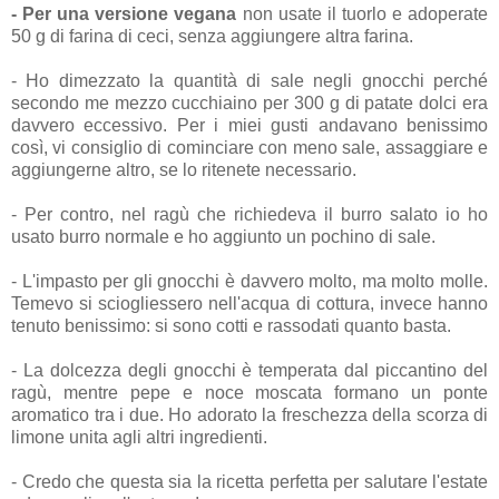
- Per una versione vegana
non usate il tuorlo e adoperate
50 g di farina di ceci, senza aggiungere altra farina.
- Ho dimezzato la quantità di sale negli gnocchi perché
secondo me mezzo cucchiaino per 300 g di patate dolci era
davvero eccessivo. Per i miei gusti andavano benissimo
così, vi consiglio di cominciare con meno sale, assaggiare e
aggiungerne altro, se lo ritenete necessario.
- Per contro, nel ragù che richiedeva il burro salato io ho
usato burro normale e ho aggiunto un pochino di sale.
- L'impasto per gli gnocchi è davvero molto, ma molto molle.
Temevo si sciogliessero nell'acqua di cottura, invece hanno
tenuto benissimo: si sono cotti e rassodati quanto basta.
- La dolcezza degli gnocchi è temperata dal piccantino del
ragù, mentre pepe e noce moscata formano un ponte
aromatico tra i due. Ho adorato la freschezza della scorza di
limone unita agli altri ingredienti.
- Credo che questa sia la ricetta perfetta per salutare l'estate