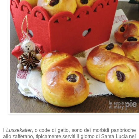
I
Lussekatter
, o code di gatto, sono dei morbidi panbrioche
allo zafferano, tipicamente serviti il giorno di Santa Lucia nei