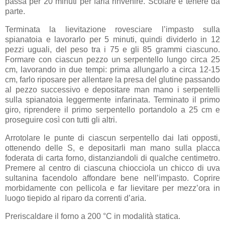
passa per 20 minuti per farla rinvenire. Scolare e tenere da
parte.
Terminata la lievitazione rovesciare l’impasto sulla
spianatoia e lavorarlo per 5 minuti, quindi dividerlo in 12
pezzi uguali, del peso tra i 75 e gli 85 grammi ciascuno.
Formare con ciascun pezzo un serpentello lungo circa 25
cm, lavorando in due tempi: prima allungarlo a circa 12-15
cm, farlo riposare per allentare la presa del glutine passando
al pezzo successivo e depositare man mano i serpentelli
sulla spianatoia leggermente infarinata. Terminato il primo
giro, riprendere il primo serpentello portandolo a 25 cm e
proseguire così con tutti gli altri.
Arrotolare le punte di ciascun serpentello dai lati opposti,
ottenendo delle S, e depositarli man mano sulla placca
foderata di carta forno, distanziandoli di qualche centimetro.
Premere al centro di ciascuna chiocciola un chicco di uva
sultanina facendolo affondare bene nell’impasto. Coprire
morbidamente con pellicola e far lievitare per mezz’ora in
luogo tiepido al riparo da correnti d’aria.
Preriscaldare il forno a 200 °C in modalità statica.