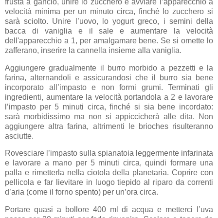
frusta a gancio, unire lo zucchero e avviare l’apparecchio a
velocità minima per un minuto circa, finché lo zucchero si
sarà sciolto. Unire l’uovo, lo yogurt greco, i semini della
bacca di vaniglia e il sale e aumentare la velocità
dell'apparecchio a 1, per amalgamare bene. Se si omette lo
zafferano, inserire la cannella insieme alla vaniglia.
Aggiungere gradualmente il burro morbido a pezzetti e la
farina, alternandoli e assicurandosi che il burro sia bene
incorporato all’impasto e non formi grumi. Terminati gli
ingredienti, aumentare la velocità portandola a 2 e lavorare
l’impasto per 5 minuti circa, finché si sia bene incordato:
sarà morbidissimo ma non si appiccicherà alle dita. Non
aggiungere altra farina, altrimenti le brioches risulteranno
asciutte.
Rovesciare l’impasto sulla spianatoia leggermente infarinata
e lavorare a mano per 5 minuti circa, quindi formare una
palla e rimetterla nella ciotola della planetaria. Coprire con
pellicola e far lievitare in luogo tiepido al riparo da correnti
d’aria (come il forno spento) per un’ora circa.
Portare quasi a bollore 400 ml di acqua e metterci l’uva