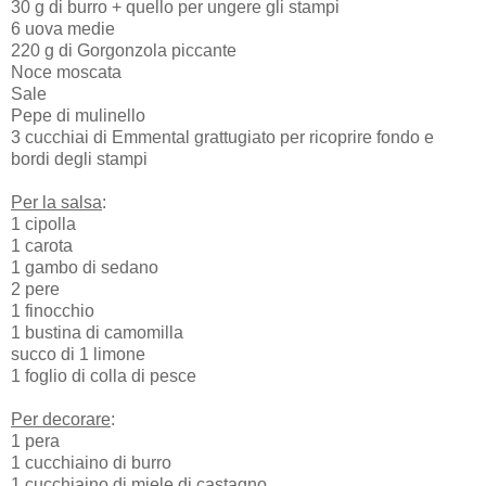
30 g di burro + quello per ungere gli stampi
6 uova medie
220 g di Gorgonzola piccante
Noce moscata
Sale
Pepe di mulinello
3 cucchiai di Emmental grattugiato per ricoprire fondo e
bordi degli stampi
Per la salsa
:
1 cipolla
1 carota
1 gambo di sedano
2 pere
1 finocchio
1 bustina di camomilla
succo di 1 limone
1 foglio di colla di pesce
Per decorare
:
1 pera
1 cucchiaino di burro
1 cucchiaino di miele di castagno