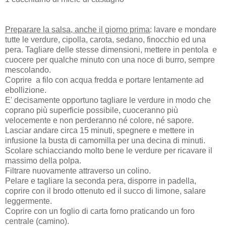
Preparare la salsa, anche il giorno prima
: lavare e mondare
tutte le verdure, cipolla, carota, sedano, finocchio ed una
pera. Tagliare delle stesse dimensioni, mettere in pentola e
cuocere per qualche minuto con una noce di burro, sempre
mescolando.
Coprire a filo con acqua fredda e portare lentamente ad
ebollizione.
E' decisamente opportuno tagliare le verdure in modo che
coprano più superficie possibile, cuoceranno più
velocemente e non perderanno né colore, né sapore.
Lasciar andare circa 15 minuti, spegnere e mettere in
infusione la busta di camomilla per una decina di minuti.
Scolare schiacciando molto bene le verdure per ricavare il
massimo della polpa.
Filtrare nuovamente attraverso un colino.
Pelare e tagliare la seconda pera, disporre in padella,
coprire con il brodo ottenuto ed il succo di limone, salare
leggermente.
Coprire con un foglio di carta forno praticando un foro
centrale (camino).