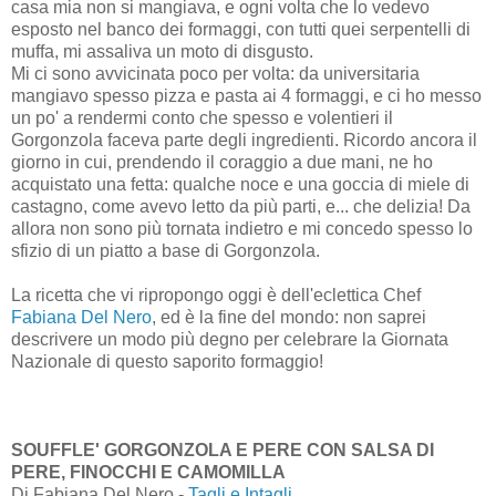
casa mia non si mangiava, e ogni volta che lo vedevo
esposto nel banco dei formaggi, con tutti quei serpentelli di
muffa, mi assaliva un moto di disgusto.
Mi ci sono avvicinata poco per volta: da universitaria
mangiavo spesso pizza e pasta ai 4 formaggi, e ci ho messo
un po' a rendermi conto che spesso e volentieri il
Gorgonzola faceva parte degli ingredienti. Ricordo ancora il
giorno in cui, prendendo il coraggio a due mani, ne ho
acquistato una fetta: qualche noce e una goccia di miele di
castagno, come avevo letto da più parti, e... che delizia! Da
allora non sono più tornata indietro e mi concedo spesso lo
sfizio di un piatto a base di Gorgonzola.
La ricetta che vi ripropongo oggi è dell'eclettica Chef
Fabiana Del Nero
, ed è la fine del mondo: non saprei
descrivere un modo più degno per celebrare la Giornata
Nazionale di questo saporito formaggio!
SOUFFLE' GORGONZOLA E PERE CON SALSA DI
PERE, FINOCCHI E CAMOMILLA
Di Fabiana Del Nero -
Tagli e Intagli