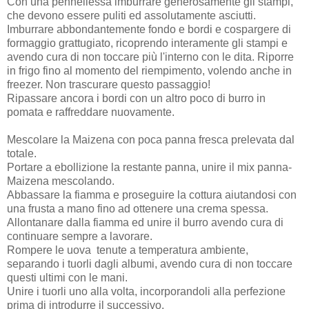
Con una pennellessa imburrare generosamente gli stampi,
che devono essere puliti ed assolutamente asciutti.
Imburrare abbondantemente fondo e bordi e cospargere di
formaggio grattugiato, ricoprendo interamente gli stampi e
avendo cura di non toccare più l'interno con le dita. Riporre
in frigo fino al momento del riempimento, volendo anche in
freezer. Non trascurare questo passaggio!
Ripassare ancora i bordi con un altro poco di burro in
pomata e raffreddare nuovamente.
Mescolare la Maizena con poca panna fresca prelevata dal
totale.
Portare a ebollizione la restante panna, unire il mix panna-
Maizena mescolando.
Abbassare la fiamma e proseguire la cottura aiutandosi con
una frusta a mano fino ad ottenere una crema spessa.
Allontanare dalla fiamma ed unire il burro avendo cura di
continuare sempre a lavorare.
Rompere le uova tenute a temperatura ambiente,
separando i tuorli dagli albumi, avendo cura di non toccare
questi ultimi con le mani.
Unire i tuorli uno alla volta, incorporandoli alla perfezione
prima di introdurre il successivo.