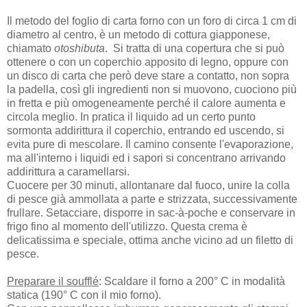
Il metodo del foglio di carta forno con un foro di circa 1 cm di
diametro al centro, è un metodo di cottura giapponese,
chiamato
otoshibuta
. Si tratta di una copertura che si può
ottenere o con un coperchio apposito di legno, oppure con
un disco di carta che però deve stare a contatto, non sopra
la padella, così gli ingredienti non si muovono, cuociono più
in fretta e più omogeneamente perché il calore aumenta e
circola meglio. In pratica il liquido ad un certo punto
sormonta addirittura il coperchio, entrando ed uscendo, si
evita pure di mescolare. Il camino consente l'evaporazione,
ma all'interno i liquidi ed i sapori si concentrano arrivando
addirittura a caramellarsi.
Cuocere per 30 minuti, allontanare dal fuoco, unire la colla
di pesce già ammollata a parte e strizzata, successivamente
frullare. Setacciare, disporre in sac-à-poche e conservare in
frigo fino al momento dell'utilizzo. Questa crema è
delicatissima e speciale, ottima anche vicino ad un filetto di
pesce.
Preparare il soufflé
: Scaldare il forno a 200° C in modalità
statica (190° C con il mio forno).