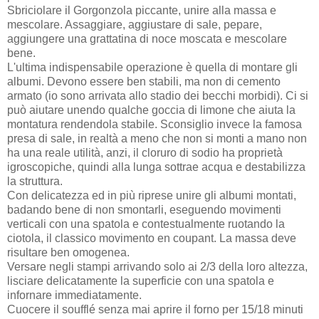
Sbriciolare il Gorgonzola piccante, unire alla massa e
mescolare. Assaggiare, aggiustare di sale, pepare,
aggiungere una grattatina di noce moscata e mescolare
bene.
L'ultima indispensabile operazione è quella di montare gli
albumi. Devono essere ben stabili, ma non di cemento
armato (io sono arrivata allo stadio dei becchi morbidi). Ci si
può aiutare unendo qualche goccia di limone che aiuta la
montatura rendendola stabile. Sconsiglio invece la famosa
presa di sale, in realtà a meno che non si monti a mano non
ha una reale utilità, anzi, il cloruro di sodio ha proprietà
igroscopiche, quindi alla lunga sottrae acqua e destabilizza
la struttura.
Con delicatezza ed in più riprese unire gli albumi montati,
badando bene di non smontarli, eseguendo movimenti
verticali con una spatola e contestualmente ruotando la
ciotola, il classico movimento en coupant. La massa deve
risultare ben omogenea.
Versare negli stampi arrivando solo ai 2/3 della loro altezza,
lisciare delicatamente la superficie con una spatola e
infornare immediatamente.
Cuocere il soufflé senza mai aprire il forno per 15/18 minuti