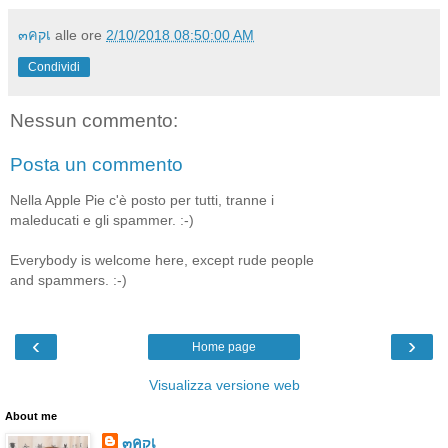
๓คקเ
alle ore
2/10/2018 08:50:00 AM
Condividi
Nessun commento:
Posta un commento
Nella Apple Pie c'è posto per tutti, tranne i
maleducati e gli spammer. :-)
Everybody is welcome here, except rude people
and spammers. :-)
‹
›
Home page
Visualizza versione web
About me
๓คקเ