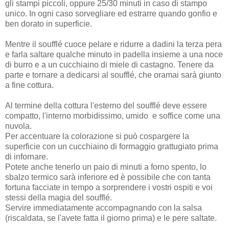
gli stampi piccoli, oppure 25/30 minuti in caso di stampo
unico. In ogni caso sorvegliare ed estrarre quando gonfio e
ben dorato in superficie.
Mentre il soufflé cuoce pelare e ridurre a dadini la terza pera
e farla saltare qualche minuto in padella insieme a una noce
di burro e a un cucchiaino di miele di castagno. Tenere da
parte e tornare a dedicarsi al soufflé, che oramai sarà giunto
a fine cottura.
Al termine della cottura l'esterno del soufflé deve essere
compatto, l'interno morbidissimo, umido e soffice come una
nuvola.
Per accentuare la colorazione si può cospargere la
superficie con un cucchiaino di formaggio grattugiato prima
di infornare.
Potete anche tenerlo un paio di minuti a forno spento, lo
sbalzo termico sarà inferiore ed è possibile che con tanta
fortuna facciate in tempo a sorprendere i vostri ospiti e voi
stessi della magia del soufflé.
Servire immediatamente accompagnando con la salsa
(riscaldata, se l'avete fatta il giorno prima) e le pere saltate.