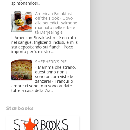
spintonandosi,...
American Breakfast
off the Hook - Uovo
alla benedict, salmone
marinato nelle erbe e
tè Darjeeling e...
L'American Breakfast mi è entrato
nel sangue, trigliceridi inclusi, e mi si
sta depositando sui fianchi. Poco
importa però: mi sto ...
SHEPHERD’S PIE
- Mamma che strano,
quest'anno non si
sono ancora viste le
zanzare! - Tranquillo
amore ci sono, ma sono andate
tutte a casa della Zia...
Starbooks