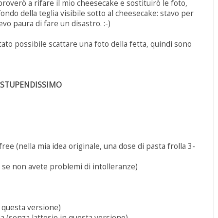
roverò a rifare il mio cheesecake e sostituirò le foto,
ondo della teglia visibile sotto al cheesecake: stavo per
evo paura di fare un disastro. :-)
tato possibile scattare una foto della fetta, quindi sono
O STUPENDISSIMO
-free (nella mia idea originale, una dose di pasta frolla 3-
, se non avete problemi di intolleranze)
n questa versione)
 (senza lattosio in questa versione)