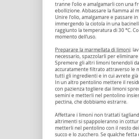
tranne l'olio e amalgamarli con una f
ebollizione. Abbassare la fiamma al m
Unire l'olio, amalgamare e passare i
immergendo la ciotola in una bacinel
raggiunto la temperatura di 30 °C. Copr
momento dell'uso.
Preparare la marmellata di limoni
: la
necessario, spazzolarli per eliminare 
Spremere gli altri limoni tenendoli da
accuratamente filtrato attraverso le 
tutti gli ingredienti e in cui avrete gi
In un altro pentolino mettere il residu
con pazienza togliere dai limoni spremu
semini e metterli nel pentolino insie
pectina, che dobbiamo estrarre.
Affettare i limoni non trattati taglian
altrimenti si spappoleranno in cottur
metterli nel pentolino con il resto dei
succo e lo zucchero. Se qualche fetta 