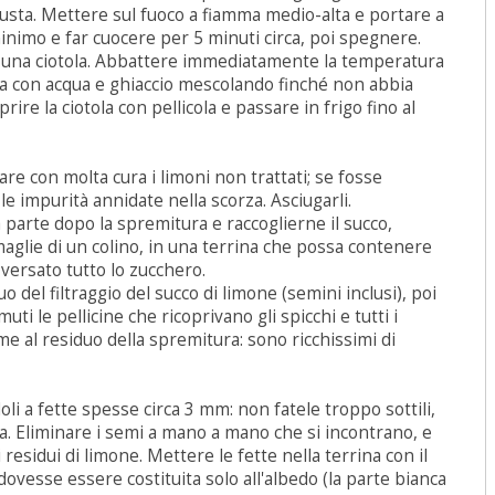
rusta. Mettere sul fuoco a fiamma medio-alta e portare a
inimo e far cuocere per 5 minuti circa, poi spegnere.
n una ciotola. Abbattere immediatamente la temperatura
la con acqua e ghiaccio mescolando finché non abbia
ire la ciotola con pellicola e passare in frigo fino al
vare con molta cura i limoni non trattati; se fosse
le impurità annidate nella scorza. Asciugarli.
 parte dopo la spremitura e raccoglierne il succo,
maglie di un colino, in una terrina che possa contenere
à versato tutto lo zucchero.
o del filtraggio del succo di limone (semini inclusi), poi
ti le pellicine che ricoprivano gli spicchi e tutti i
me al residuo della spremitura: sono ricchissimi di
doli a fette spesse circa 3 mm: non fatele troppo sottili,
a. Eliminare i semi a mano a mano che si incontrano, e
 residui di limone. Mettere le fette nella terrina con il
dovesse essere costituita solo all'albedo (la parte bianca