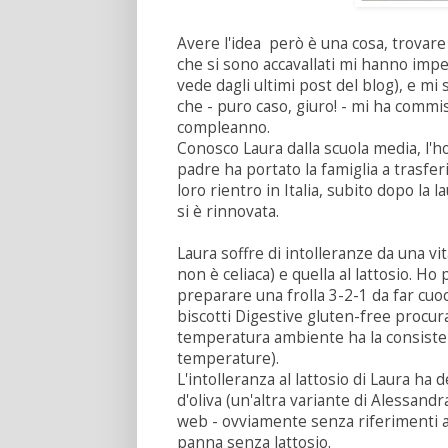
Avere l'idea però è una cosa, trovare 
che si sono accavallati mi hanno imped
vede dagli ultimi post del blog), e mi
che - puro caso, giuro! - mi ha commi
compleanno.
Conosco Laura dalla scuola media, l'ho 
padre ha portato la famiglia a trasfer
loro rientro in Italia, subito dopo la 
si è rinnovata.
Laura soffre di intolleranze da una vi
non è celiaca) e quella al lattosio. Ho 
preparare una frolla 3-2-1 da far cu
biscotti Digestive gluten-free procurat
temperatura ambiente ha la consisten
temperature).
L'intolleranza al lattosio di Laura ha d
d'oliva (un'altra variante di Alessandr
web - ovviamente senza riferimenti a
panna senza lattosio.