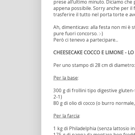
prese all'ultimo minuto. Diciamo che p
appena possibile. Sorry anche per il f
trasferire il tutto nel porta torte e av
Ah, dimenticavo: alla festa non mi è s
pure fuori concorso. :-)
Però ci tenevo a partecipare...
CHEESECAKE COCCO E LIMONE - L
Per uno stampo di 28 cm di diametro:
Per la base
:
300 g di frollini tipo digestive gluten
2-1)
80 g di olio di cocco (o burro normale
Per la farcia
:
1 kg di Philadelphia (senza lattosio i
175 g di panna da montare ben fredda