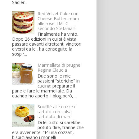
Sadler...
Red Velvet Cake con
Cheese Buttercream
alle rose: l'MTC
secondo Stefania!!!
Finalmente ha vinto.
Dopo 26 edizioni in cui si è vista
passare davanti altrettanti vincitori
diversi da lei, ha conseguito la
sospir...
Marmellata di prugne
Regina Claudia
Due sono le mie
passioni "storiche" in
cucina: preparare il
pane e fare le marmellate. Da
quando ho aperto il blog però, ...
Soufflé alle cozze e
tartufo con salsa
tartufata di mare
Di lei tutto si sarebbe
potuto dire, tranne che
era avvenente. "E' una cozza!",
bisbigliavano i monelli