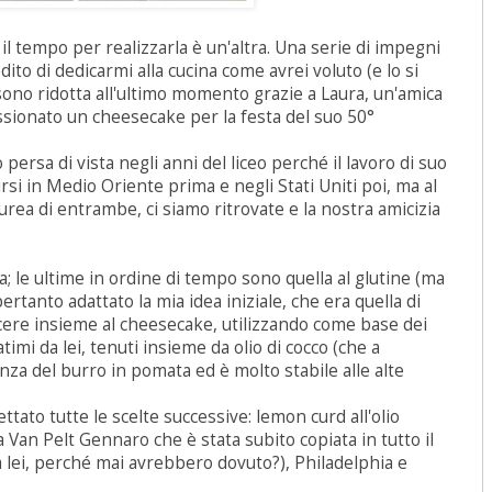
il tempo per realizzarla è un'altra. Una serie di impegni
ito di dedicarmi alla cucina come avrei voluto (e lo si
 sono ridotta all'ultimo momento grazie a Laura, un'amica
ssionato un cheesecake per la festa del suo 50°
persa di vista negli anni del liceo perché il lavoro di suo
irsi in Medio Oriente prima e negli Stati Uniti poi, ma al
laurea di entrambe, ci siamo ritrovate e la nostra amicizia
ta; le ultime in ordine di tempo sono quella al glutine (ma
pertanto adattato la mia idea iniziale, che era quella di
ocere insieme al cheesecake, utilizzando come base dei
imi da lei, tenuti insieme da olio di cocco (che a
za del burro in pomata ed è molto stabile alle alte
ettato tutte le scelte successive: lemon curd all'olio
a Van Pelt Gennaro che è stata subito copiata in tutto il
 lei, perché mai avrebbero dovuto?), Philadelphia e