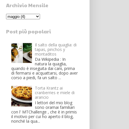
Archivio Mensile
Post più popolari
Il salto della quaglia: di
tapas, pinchos y
montaditos
Da Wikipedia : In
natura la quaglia,
quando è inseguita dai cani, prima
di fermarsi e acquattarsi, dopo aver
corso a piedi, fa un salto ...
Torta Krantz ai
cranberries e miele di
arancio
I lettori del mio blog
sono oramai familiari
con l' MTChallenge , che è in primis
il motivo per cui ho aperto il blog,
nonché la qua...