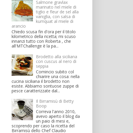
Salmone gravlax
marinato nel miele di
tiglio e fleur de sel alla
vaniglia, con salsa di
kumquat al miele di
arancio
Chiedo scusa fin d'ora per il titolo
kilometrico della ricetta; mi scuso
innanzi tutto con Roberta , che
all'MTChallenge è la pa...
Brodetto alla siciliana
con cuscus al nero di
seppia
Comincio subito col
chiarire una cosa: nella
cucina siciliana il brodetto non
esiste. Abbiamo sontuose zuppe di
pesce caratterizzate dal...
Il Birramisù di Betty
Boop
Correva l'anno 2010,
avevo aperto il blog da
un paio di mesi e,
scoprendo per caso la ricetta del
Birramisù dello Chef Claudio