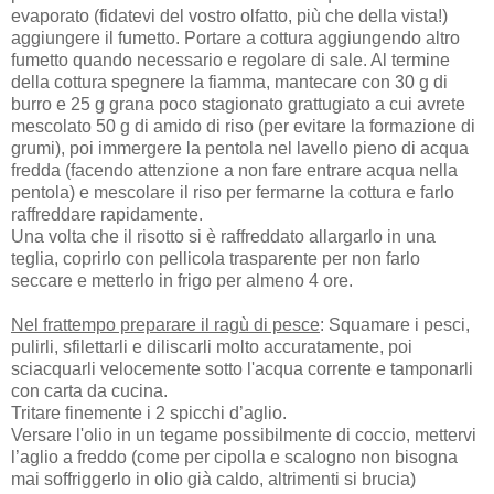
evaporato (fidatevi del vostro olfatto, più che della vista!)
aggiungere il fumetto. Portare a cottura aggiungendo altro
fumetto quando necessario e regolare di sale. Al termine
della cottura spegnere la fiamma, mantecare con 30 g di
burro e 25 g grana poco stagionato grattugiato a cui avrete
mescolato 50 g di amido di riso (per evitare la formazione di
grumi), poi immergere la pentola nel lavello pieno di acqua
fredda (facendo attenzione a non fare entrare acqua nella
pentola) e mescolare il riso per fermarne la cottura e farlo
raffreddare rapidamente.
Una volta che il risotto si è raffreddato allargarlo in una
teglia, coprirlo con pellicola trasparente per non farlo
seccare e metterlo in frigo per almeno 4 ore.
Nel frattempo preparare il ragù di pesce
: Squamare i pesci,
pulirli, sfilettarli e diliscarli molto accuratamente, poi
sciacquarli velocemente sotto l'acqua corrente e tamponarli
con carta da cucina.
Tritare finemente i 2 spicchi d’aglio.
Versare l'olio in un tegame possibilmente di coccio, mettervi
l’aglio a freddo (come per cipolla e scalogno non bisogna
mai soffriggerlo in olio già caldo, altrimenti si brucia)