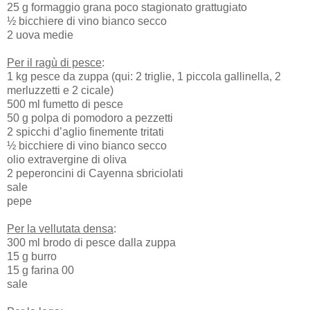
25 g formaggio grana poco stagionato grattugiato
½ bicchiere di vino bianco secco
2 uova medie
Per il ragù di pesce
:
1 kg pesce da zuppa (qui: 2 triglie, 1 piccola gallinella, 2
merluzzetti e 2 cicale)
500 ml fumetto di pesce
50 g polpa di pomodoro a pezzetti
2 spicchi d’aglio finemente tritati
½ bicchiere di vino bianco secco
olio extravergine di oliva
2 peperoncini di Cayenna sbriciolati
sale
pepe
Per la vellutata densa
:
300 ml brodo di pesce dalla zuppa
15 g burro
15 g farina 00
sale