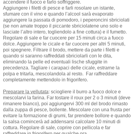
accendere il fuoco e farlo soffriggere.
Aggiungere i filetti di pesce e farli rosolare un istante,
sfumare con il vino e quando l’alcool sarà evaporato
aggiungere la passata di pomodoro, i peperoncini sbriciolati
(se non amate troppo il piccante sbriciolatene uno solo e
lasciate l’altro intero, togliendolo a fine cottura) e il fumetto.
Regolare di sale e far cuocere per 15 minuti circa a fuoco
dolce. Aggiungere le cicale e far cuocere per altri 5 minuti,
poi spegnere. Filtrare il brodo, mettere da parte i filetti e
quando si saranno raffreddati sbriciolarli con le dita,
eliminando la pelle ed eventuali lische sfuggite in
precedenza. Tagliare i carapaci delle cicale, estrarne la
polpa e tritarla, mescolandola al resto. Far raffreddare
completamente mettendolo in frigorifero.
Preparare la vellutata
: sciogliere il burro a fuoco dolce e
mescolarvi la farina. Far tostare il roux per 2 o 3 minuti (deve
rimanere bianco), poi aggiungervi 300 ml del brodo rimasto
dalla zuppa di pesce, bollente. Mescolare con una frusta per
evitare la formazione di grumi, far prendere bollore e quando
la salsa comincerà ad addensarsi calcolare 10 minuti di
cottura. Regolare di sale, coprire con pellicola e far
raffreddare in frigorifero per qualche ora.