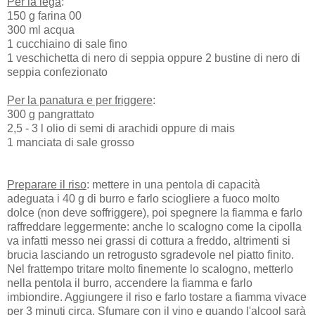
Per la lega
:
150 g farina 00
300 ml acqua
1 cucchiaino di sale fino
1 veschichetta di nero di seppia oppure 2 bustine di nero di
seppia confezionato
Per la panatura e per friggere
:
300 g pangrattato
2,5 - 3 l olio di semi di arachidi oppure di mais
1 manciata di sale grosso
Preparare il riso
: mettere in una pentola di capacità
adeguata i 40 g di burro e farlo sciogliere a fuoco molto
dolce (non deve soffriggere), poi spegnere la fiamma e farlo
raffreddare leggermente: anche lo scalogno come la cipolla
va infatti messo nei grassi di cottura a freddo, altrimenti si
brucia lasciando un retrogusto sgradevole nel piatto finito.
Nel frattempo tritare molto finemente lo scalogno, metterlo
nella pentola il burro, accendere la fiamma e farlo
imbiondire. Aggiungere il riso e farlo tostare a fiamma vivace
per 3 minuti circa. Sfumare con il vino e quando l'alcool sarà