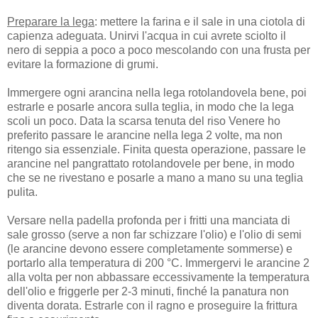
Preparare la lega
: mettere la farina e il sale in una ciotola di
capienza adeguata. Unirvi l'acqua in cui avrete sciolto il
nero di seppia a poco a poco mescolando con una frusta per
evitare la formazione di grumi.
Immergere ogni arancina nella lega rotolandovela bene, poi
estrarle e posarle ancora sulla teglia, in modo che la lega
scoli un poco. Data la scarsa tenuta del riso Venere ho
preferito passare le arancine nella lega 2 volte, ma non
ritengo sia essenziale. Finita questa operazione, passare le
arancine nel pangrattato rotolandovele per bene, in modo
che se ne rivestano e posarle a mano a mano su una teglia
pulita.
Versare nella padella profonda per i fritti una manciata di
sale grosso (serve a non far schizzare l'olio) e l'olio di semi
(le arancine devono essere completamente sommerse) e
portarlo alla temperatura di 200 °C. Immergervi le arancine 2
alla volta per non abbassare eccessivamente la temperatura
dell'olio e friggerle per 2-3 minuti, finché la panatura non
diventa dorata. Estrarle con il ragno e proseguire la frittura