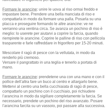
Formare le arancine
: unire le uova al riso ormai freddo e
impastare bene. Prendere una bella manciata di riso e
compattarla in modo da formare una palla. Posarla su una
placca e proseguire formando le altre arancine: ve ne
verranno una ventina circa. Se avanza un pochino di riso è
meglio: lo userete per aiutarvi a coprire la farcia, quando
riempirete le arancine. Coprire le palline di riso con pellicola
trasparente e farle raffreddare in frigorifero per 15-20 minuti.
Mescolare il ragù di pesce con la vellutata, in modo da
renderlo più cremoso.
Versare il pangrattato in una teglia e tenerlo a portata di
mano.
Formare le arancine
: prendetene una con una mano e con il
pollice dell'altra fare un buco al centro e allargarlo bene.
Mettervi al centro una bella cucchiaiata di ragù di pesce,
compattarlo un pochino con il cucchiaio, poi richiudere
l'arancina in modo da sigillare completamente la farcia. Se
necessario, prendete un pochino del riso avanzato. Posare
l'arancina farcita su un vassoio, poi passare alla successiva.