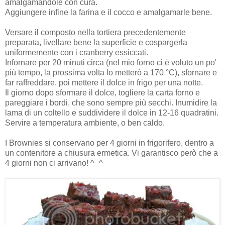
amalgamandole con cura.
Aggiungere infine la farina e il cocco e amalgamarle bene.
Versare il composto nella tortiera precedentemente
preparata, livellare bene la superficie e cospargerla
uniformemente con i cranberry essiccati.
Infornare per 20 minuti circa (nel mio forno ci è voluto un po'
più tempo, la prossima volta lo metterò a 170 °C), sfornare e
far raffreddare, poi mettere il dolce in frigo per una notte.
Il giorno dopo sformare il dolce, togliere la carta forno e
pareggiare i bordi, che sono sempre più secchi. Inumidire la
lama di un coltello e suddividere il dolce in 12-16 quadratini.
Servire a temperatura ambiente, o ben caldo.
I Brownies si conservano per 4 giorni in frigorifero, dentro a
un contenitore a chiusura ermetica. Vi garantisco però che a
4 giorni non ci arrivano! ^_^