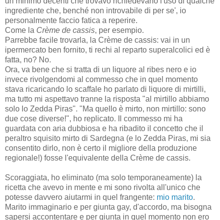
un minimo decenti che trovavo richiedevano l'uso di qualche
ingrediente che, benché non introvabile di per se', io
personalmente faccio fatica a reperire.
Come la
Crème de cassis
, per esempio.
Parrebbe facile trovarla, la Crème de cassis: vai in un
ipermercato ben fornito, ti rechi al reparto superalcolici ed è
fatta, no? No.
Ora, va bene che si tratta di un liquore al ribes nero e io
invece rivolgendomi al commesso che in quel momento
stava ricaricando lo scaffale ho parlato di liquore di mirtilli,
ma tutto mi aspettavo tranne la risposta "al mirtillo abbiamo
solo lo Zedda Piras". "Ma quello è mirto, non mirtillo: sono
due cose diverse!", ho replicato. Il commesso mi ha
guardata con aria dubbiosa e ha ribadito il concetto che il
peraltro squisito mirto di Sardegna (e lo Zedda Piras, mi sia
consentito dirlo, non è certo il migliore della produzione
regionale!) fosse l'equivalente della Crème de cassis.
Scoraggiata, ho eliminato (ma solo temporaneamente) la
ricetta che avevo in mente e mi sono rivolta all'unico che
potesse davvero aiutarmi in quel frangente:
mio marito
.
Marito immaginario e per giunta gay, d'accordo, ma bisogna
sapersi accontentare e per giunta in quel momento non ero