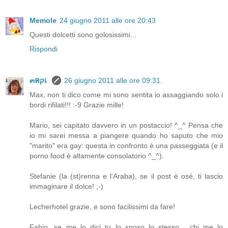
Memole
24 giugno 2011 alle ore 20:43
Questi dolcetti sono golosissimi...
Rispondi
๓คקเ
26 giugno 2011 alle ore 09:31
Max, non ti dico come mi sono sentita io assaggiando solo i
bordi rifilati!!! :-9 Grazie mille!
Mario, sei capitato davvero in un postaccio! ^_^ Pensa che
io mi sarei messa a piangere quando ho saputo che mio
"marito" era gay: questa in confronto è una passeggiata (e il
porno food è altamente consolatorio ^_^).
Stefanie (la (st)renna e l'Araba), se il post è osé, ti lascio
immaginare il dolce! ;-)
Lecherhotel grazie, e sono facilissimi da fare!
Fabio, se me lo dici tu lo sposo lo stesso... chi me lo