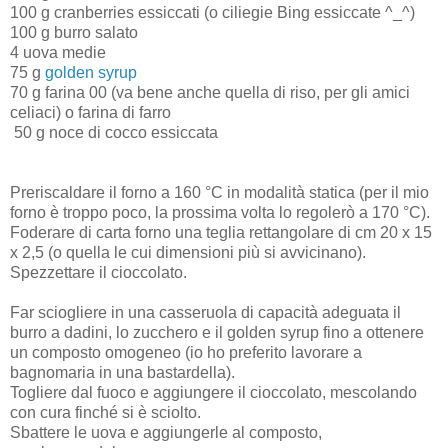
100 g cranberries essiccati (o ciliegie Bing essiccate ^_^)
100 g burro salato
4 uova medie
75 g
golden syrup
70 g farina 00 (va bene anche quella di riso, per gli amici
celiaci) o farina di farro
50 g noce di cocco essiccata
Preriscaldare il forno a 160 °C in modalità statica (per il mio
forno è troppo poco, la prossima volta lo regolerò a 170 °C).
Foderare di carta forno una teglia rettangolare di cm 20 x 15
x 2,5 (o quella le cui dimensioni più si avvicinano).
Spezzettare il cioccolato.
Far sciogliere in una casseruola di capacità adeguata il
burro a dadini, lo zucchero e il golden syrup fino a ottenere
un composto omogeneo (io ho preferito lavorare a
bagnomaria in una bastardella).
Togliere dal fuoco e aggiungere il cioccolato, mescolando
con cura finché si è sciolto.
Sbattere le uova e aggiungerle al composto,