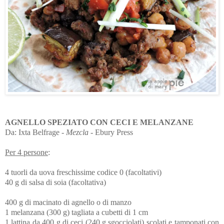
AGNELLO SPEZIATO CON CECI E MELANZANE
Da: Ixta Belfrage -
Mezcla
- Ebury Press
Per 4 persone
:
4 tuorli da uova freschissime codice 0 (facoltativi)
40 g di salsa di soia (facoltativa)
400 g di macinato di agnello o di manzo
1 melanzana (300 g) tagliata a cubetti di 1 cm
1 lattina da 400 g di ceci (240 g sgocciolati) scolati e tamponati con