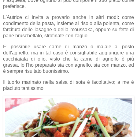
Pasquetta, dove ognuno si può comporre il suo piatto come
preferisce.
L'Autrice ci invita a provarlo anche in altri modi: come
condimento della pasta, insieme al riso o alla polenta, come
farcitura delle lasagne o della moussaka, oppure su fette di
pane bruschettato, strofinate con l'aglio.
E' possibile usare carne di manzo o maiale al posto
dell'agnello, ma in tal caso è consigliabile aggiungere una
cucchiaiata di olio, visto che la carne di agnello è più
grassa. Io l'ho preparato sia con agnello, sia con manzo, ed
è sempre risultato buonissimo.
Il tuorlo marinato nella salsa di soia è facoltativo; a me è
piaciuto tantissimo.