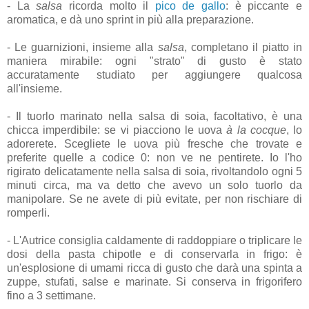
- La
salsa
ricorda molto il
pico de gallo
: è piccante e
aromatica, e dà uno sprint in più alla preparazione.
- Le guarnizioni, insieme alla
salsa
, completano il piatto in
maniera mirabile: ogni "strato" di gusto è stato
accuratamente studiato per aggiungere qualcosa
all'insieme.
- Il tuorlo marinato nella salsa di soia, facoltativo, è una
chicca imperdibile: se vi piacciono le uova
à la cocque
, lo
adorerete. Scegliete le uova più fresche che trovate e
preferite quelle a codice 0: non ve ne pentirete. Io l'ho
rigirato delicatamente nella salsa di soia, rivoltandolo ogni 5
minuti circa, ma va detto che avevo un solo tuorlo da
manipolare. Se ne avete di più evitate, per non rischiare di
romperli.
- L'Autrice consiglia caldamente di raddoppiare o triplicare le
dosi della pasta chipotle e di conservarla in frigo: è
un'esplosione di umami ricca di gusto che darà una spinta a
zuppe, stufati, salse e marinate. Si conserva in frigorifero
fino a 3 settimane.