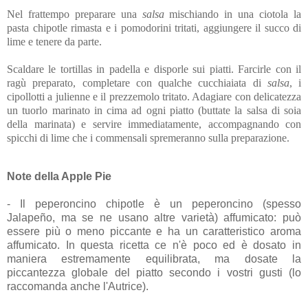
Nel frattempo preparare una
salsa
mischiando in una ciotola la
pasta chipotle rimasta e i pomodorini tritati, aggiungere il succo di
lime e tenere da parte.
Scaldare le tortillas in padella e disporle sui piatti. Farcirle con il
ragù preparato, completare con qualche cucchiaiata di
salsa
, i
cipollotti a julienne e il prezzemolo tritato. Adagiare con delicatezza
un tuorlo marinato in cima ad ogni piatto (buttate la salsa di soia
della marinata) e servire immediatamente, accompagnando con
spicchi di lime che i commensali spremeranno sulla preparazione.
Note della Apple Pie
- Il peperoncino chipotle è un peperoncino (spesso
Jalapeño, ma se ne usano altre varietà) affumicato: può
essere più o meno piccante e ha un caratteristico aroma
affumicato. In questa ricetta ce n'è poco ed è dosato in
maniera estremamente equilibrata, ma dosate la
piccantezza globale del piatto secondo i vostri gusti (lo
raccomanda anche l'Autrice).