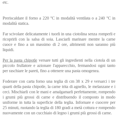
etc.
Preriscaldare il forno a 220 °C in modalità ventilata o a 240 °C in
modalità statica.
Far scivolare delicatamente i tuorli in una ciotolina senza romperli e
ricoprirli con la salsa di soia. Lasciarli marinare mentre la carne
cuoce e fino a un massimo di 2 ore, altrimenti non saranno più
liquidi.
Per la pasta chipotle
versare tutti gli ingredienti nella ciotola di un
piccolo frullatore e azionare l'apparecchio, fermandosi ogni tanto
per raschiare le pareti, fino a ottenere una pasta omogenea.
Foderare con carta forno una teglia di cm 38 x 29 e versarci i tre
quarti della pasta chipotle, la carne trita di agnello, le melanzane e i
ceci. Mischiarli con le mani e amalgamarli perfettamente, rompendo
i grumi più grossi di carne e distribuendo il composto in modo
uniforme in tutta la superficie della teglia. Infornare e cuocere per
25 minuti, ruotando la teglia di 180 gradi a metà cottura e rompendo
nuovamente con un cucchiaio di legno i grumi più grossi di carne.