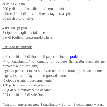
carta da cucina
200 g di pomodori ciliegini finemente tritati
2 lime: 15 ml di succo e il resto tagliato a spicchi
30 ml di olio di oliva
4 tortillas grigliate
3 cipollotti tagliati a julienne
5 g di foglie di prezzemolo tritate
Per la pasta chipotle
:
2 ½ cucchiaini* di fiocchi di peperoncino
chipotle
¼ di
cucchiaino* di cumino in polvere (la ricetta originale ne
prevedeva 2 cucchiaini)
2 grossi peperoncini rossi privati dei semi e tritati grossolanamente
4 grossi spicchi d'aglio tritati grossolanamente
½ cipolla tritata grossolanamente
100 g di concentrato di pomodoro
80 g di olio extravergine di oliva
2 ¼ cucchiaini* di sale fino
*misurini americani rasi. 1 cucchiaio = 15 ml - 1 cucchiaino = 5 ml,